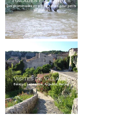
Balades Equestres
Des promenades en pleine nature pour petits
et grands
Visites de Villages
Balazuc, Labeaume, Aiguèze, Barjac